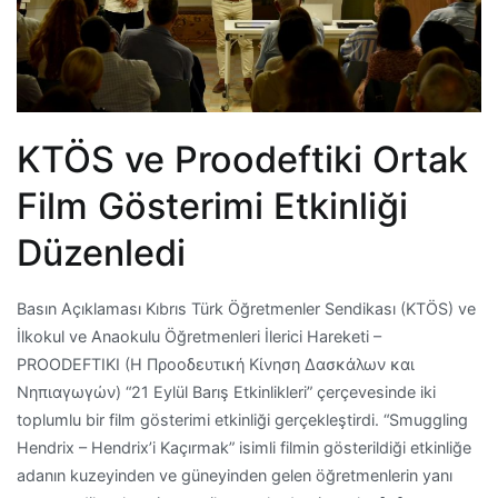
KTÖS ve Proodeftiki Ortak
Film Gösterimi Etkinliği
Düzenledi
Basın Açıklaması Kıbrıs Türk Öğretmenler Sendikası (KTÖS) ve
İlkokul ve Anaokulu Öğretmenleri İlerici Hareketi –
PROODEFTIKI (Η Προοδευτική Κίνηση Δασκάλων και
Νηπιαγωγών) “21 Eylül Barış Etkinlikleri” çerçevesinde iki
toplumlu bir film gösterimi etkinliği gerçekleştirdi. “Smuggling
Hendrix – Hendrix’i Kaçırmak” isimli filmin gösterildiği etkinliğe
adanın kuzeyinden ve güneyinden gelen öğretmenlerin yanı