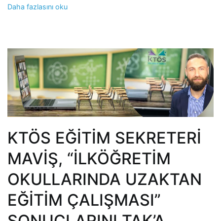
Daha fazlasını oku
KTÖS EĞİTİM SEKRETERİ
MAVİŞ, “İLKÖĞRETİM
OKULLARINDA UZAKTAN
EĞİTİM ÇALIŞMASI”
SONUÇLARINI TAK’A