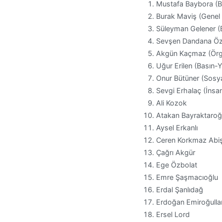
Mustafa Baybora (
Burak Maviş (Genel 
Süleyman Gelener (E
Sevşen Dandana Öze
Akgün Kaçmaz (Örgü
Uğur Erilen (Basın-
Onur Bütüner (Sosyal
Sevgi Erhalaç (İnsan
Ali Kozok
Atakan Bayraktaroğ
Aysel Erkanlı
Ceren Korkmaz Abi
Çağrı Akgür
Ege Özbolat
Emre Şaşmacıoğlu
Erdal Şanlıdağ
Erdoğan Emiroğullar
Ersel Lord