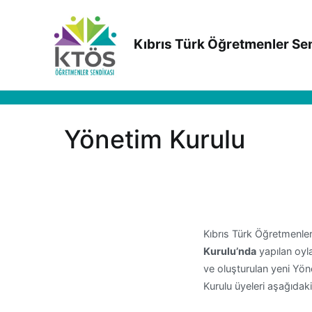
İçeriğe
geç
Kıbrıs Türk Öğretmenler Se
Yönetim Kurulu
Kıbrıs Türk Öğretmenler
Kurulu’nda
yapılan oyl
ve oluşturulan yeni Yön
Kurulu üyeleri aşağıdaki 