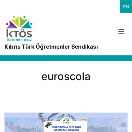
İçeriğe
EN
geç
Kıbrıs Türk Öğretmenler Sendikası
euroscola