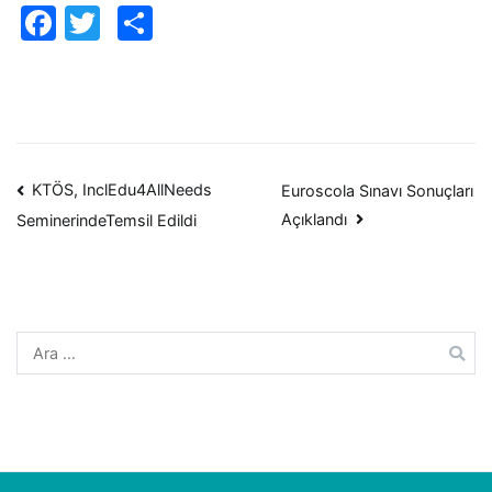
Facebook
Twitter
Paylaş
Yazı
KTÖS, InclEdu4AllNeeds
Euroscola Sınavı Sonuçları
Açıklandı
SeminerindeTemsil Edildi
dolaşımı
Arama: