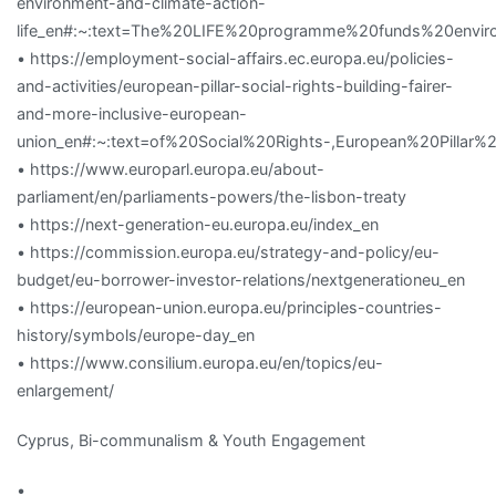
environment-and-climate-action-
life_en#:~:text=The%20LIFE%20programme%20funds%20envi
• https://employment-social-affairs.ec.europa.eu/policies-
and-activities/european-pillar-social-rights-building-fairer-
and-more-inclusive-european-
union_en#:~:text=of%20Social%20Rights-,European%20Pilla
• https://www.europarl.europa.eu/about-
parliament/en/parliaments-powers/the-lisbon-treaty
• https://next-generation-eu.europa.eu/index_en
• https://commission.europa.eu/strategy-and-policy/eu-
budget/eu-borrower-investor-relations/nextgenerationeu_en
• https://european-union.europa.eu/principles-countries-
history/symbols/europe-day_en
• https://www.consilium.europa.eu/en/topics/eu-
enlargement/
Cyprus, Bi-communalism & Youth Engagement
•