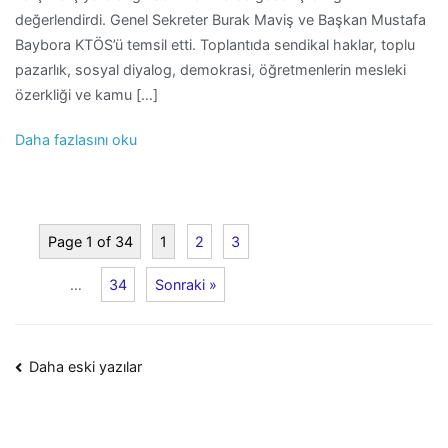
değerlendirdi. Genel Sekreter Burak Maviş ve Başkan Mustafa
Baybora KTÖS’ü temsil etti. Toplantıda sendikal haklar, toplu
pazarlık, sosyal diyalog, demokrasi, öğretmenlerin mesleki
özerkliği ve kamu […]
Daha fazlasını oku
Page 1 of 34
1
2
3
…
34
Sonraki »
Yazı
Daha eski yazılar
dolaşımı