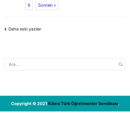
9
Sonraki »
Yazı
Daha eski yazılar
dolaşımı
Arama:
Copyright © 2021
Kıbrıs Türk Öğretmenler Sendikası
.