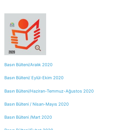
Basın Bülteni/Aralık 2020
Basın Bülteni/ Eylül-Ekim 2020
Basın Bülteni/Haziran-Temmuz-Ağustos 2020
Basın Bülteni / Nisan-Mayıs 2020
Basın Bülteni /Mart 2020