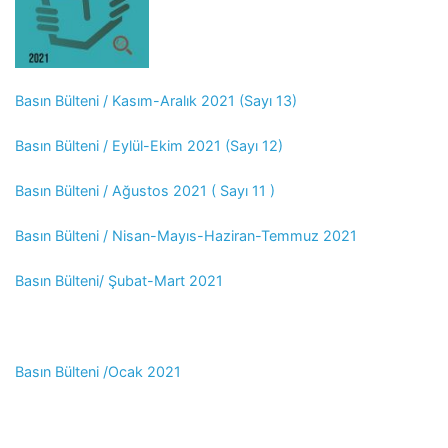
Basın Bülteni / Kasım-Aralık 2021 (Sayı 13)
Basın Bülteni / Eylül-Ekim 2021 (Sayı 12)
Basın Bülteni / Ağustos 2021 ( Sayı 11 )
Basın Bülteni / Nisan-Mayıs-Haziran-Temmuz 2021
Basın Bülteni/ Şubat-Mart 2021
Basın Bülteni /Ocak 2021