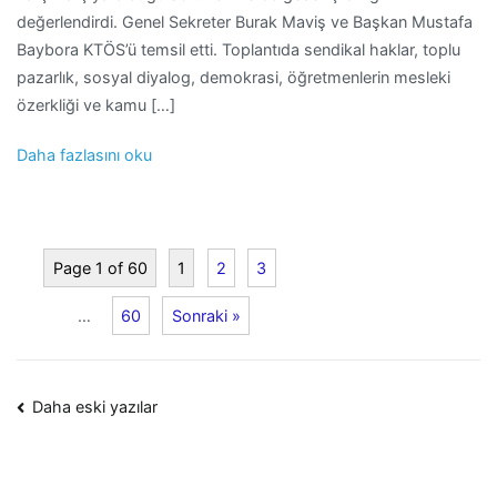
değerlendirdi. Genel Sekreter Burak Maviş ve Başkan Mustafa
Baybora KTÖS’ü temsil etti. Toplantıda sendikal haklar, toplu
pazarlık, sosyal diyalog, demokrasi, öğretmenlerin mesleki
özerkliği ve kamu […]
Daha fazlasını oku
Page 1 of 60
1
2
3
…
60
Sonraki »
Yazı
Daha eski yazılar
dolaşımı