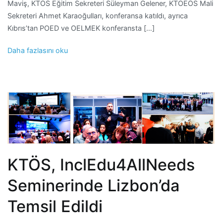
Maviş, KTÖS Eğitim Sekreteri Süleyman Gelener, KTOEÖS Mali
Sekreteri Ahmet Karaoğulları, konferansa katıldı, ayrıca
Kıbrıs’tan POED ve OELMEK konferansta […]
Daha fazlasını oku
KTÖS, InclEdu4AllNeeds
Seminerinde Lizbon’da
Temsil Edildi