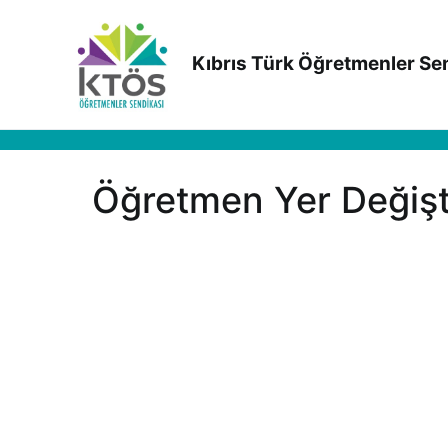
İçeriğe
geç
Kıbrıs Türk Öğretmenler Se
Öğretmen Yer Değişt