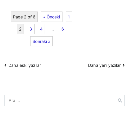
Page 2 of 6
« Önceki
1
2
3
4
…
6
Sonraki »
Yazı
Daha eski yazılar
Daha yeni yazılar
dolaşımı
Arama: