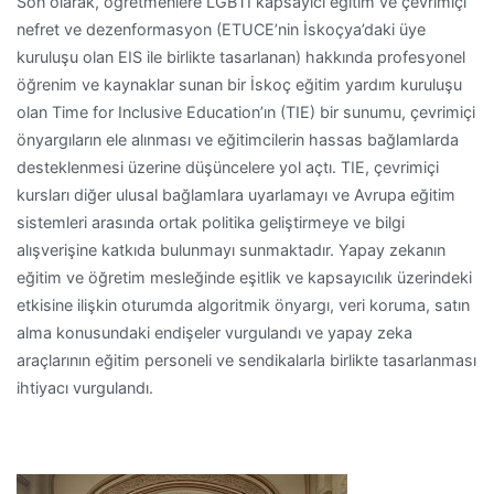
Son olarak, öğretmenlere LGBTİ kapsayıcı eğitim ve çevrimiçi
nefret ve dezenformasyon (ETUCE’nin İskoçya’daki üye
kuruluşu olan EIS ile birlikte tasarlanan) hakkında profesyonel
öğrenim ve kaynaklar sunan bir İskoç eğitim yardım kuruluşu
olan Time for Inclusive Education’ın (TIE) bir sunumu, çevrimiçi
önyargıların ele alınması ve eğitimcilerin hassas bağlamlarda
desteklenmesi üzerine düşüncelere yol açtı. TIE, çevrimiçi
kursları diğer ulusal bağlamlara uyarlamayı ve Avrupa eğitim
sistemleri arasında ortak politika geliştirmeye ve bilgi
alışverişine katkıda bulunmayı sunmaktadır. Yapay zekanın
eğitim ve öğretim mesleğinde eşitlik ve kapsayıcılık üzerindeki
etkisine ilişkin oturumda algoritmik önyargı, veri koruma, satın
alma konusundaki endişeler vurgulandı ve yapay zeka
araçlarının eğitim personeli ve sendikalarla birlikte tasarlanması
ihtiyacı vurgulandı.