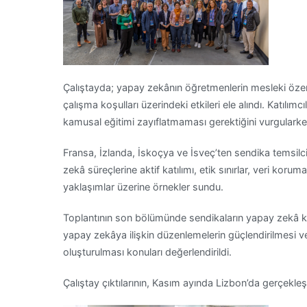
Çalıştayda; yapay zekânın öğretmenlerin mesleki özerkl
çalışma koşulları üzerindeki etkileri ele alındı. Katılı
kamusal eğitimi zayıflatmaması gerektiğini vurgularke
Fransa, İzlanda, İskoçya ve İsveç’ten sendika temsilc
zekâ süreçlerine aktif katılımı, etik sınırlar, veri koru
yaklaşımlar üzerine örnekler sundu.
Toplantının son bölümünde sendikaların yapay zekâ ko
yapay zekâya ilişkin düzenlemelerin güçlendirilmesi ve
oluşturulması konuları değerlendirildi.
Çalıştay çıktılarının, Kasım ayında Lizbon’da gerçekleş