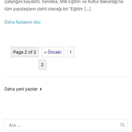
çalıştığını kaydetti. Sendika, Milli Eğitim ve Kültür Bakanlığı’na
tüm paydaşların dahil olacağı bir “Eğitim […]
Daha fazlasını oku
Page 2 of 2
« Önceki
1
2
Yazı
Daha yeni yazılar
dolaşımı
Arama: