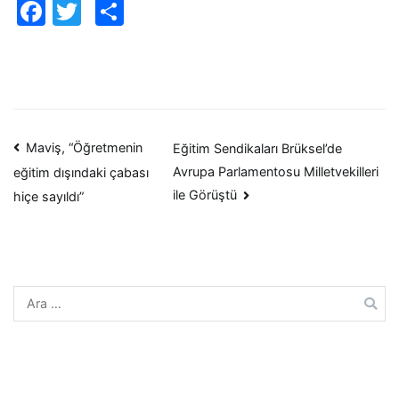
Facebook
Twitter
Paylaş
Yazı
Maviş, “Öğretmenin
Eğitim Sendikaları Brüksel’de
Avrupa Parlamentosu Milletvekilleri
eğitim dışındaki çabası
dolaşımı
ile Görüştü
hiçe sayıldı”
Arama: