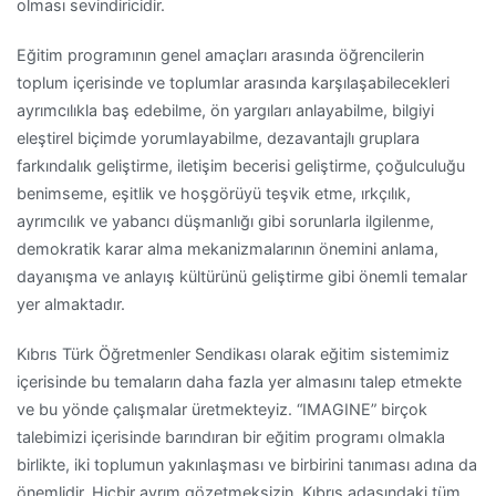
olması sevindiricidir.
Eğitim programının genel amaçları arasında öğrencilerin
toplum içerisinde ve toplumlar arasında karşılaşabilecekleri
ayrımcılıkla baş edebilme, ön yargıları anlayabilme, bilgiyi
eleştirel biçimde yorumlayabilme, dezavantajlı gruplara
farkındalık geliştirme, iletişim becerisi geliştirme, çoğulculuğu
benimseme, eşitlik ve hoşgörüyü teşvik etme, ırkçılık,
ayrımcılık ve yabancı düşmanlığı gibi sorunlarla ilgilenme,
demokratik karar alma mekanizmalarının önemini anlama,
dayanışma ve anlayış kültürünü geliştirme gibi önemli temalar
yer almaktadır.
Kıbrıs Türk Öğretmenler Sendikası olarak eğitim sistemimiz
içerisinde bu temaların daha fazla yer almasını talep etmekte
ve bu yönde çalışmalar üretmekteyiz. “IMAGINE” birçok
talebimizi içerisinde barındıran bir eğitim programı olmakla
birlikte, iki toplumun yakınlaşması ve birbirini tanıması adına da
önemlidir. Hiçbir ayrım gözetmeksizin, Kıbrıs adasındaki tüm