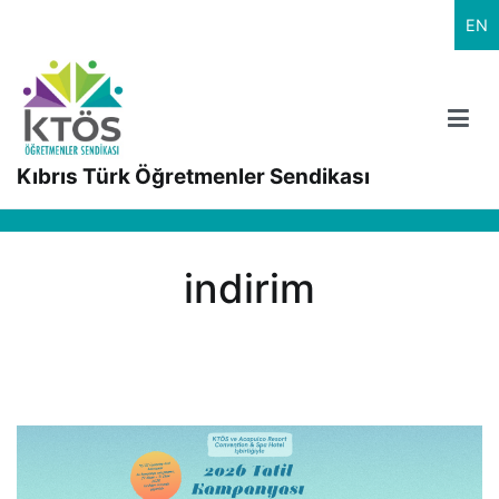
İçeriğe
EN
geç
Kıbrıs Türk Öğretmenler Sendikası
indirim