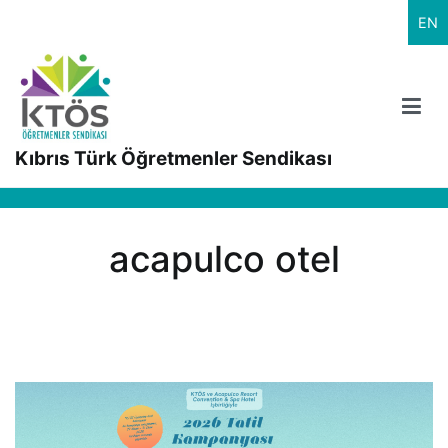
İçeriğe
EN
geç
Kıbrıs Türk Öğretmenler Sendikası
acapulco otel