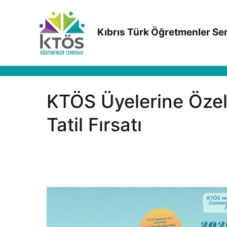
İçeriğe
geç
Kıbrıs Türk Öğretmenler Se
KTÖS Üyelerine Özel
Tatil Fırsatı