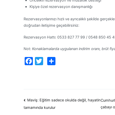
Öncelikli rezervasyon ve müsaitlik desteği
Kişiye özel rezervasyon danışmanlığı
Rezervasyonlarınızı hızlı ve ayrıcalıklı şekilde gerçe
doğrudan iletişime geçebilirsiniz:
Rezervasyon Hattı: 0533 827 77 99 / 0548 850 45 4
Not:
Konaklamalarda uygulanan indirim oranı, brüt fiy
Facebook
Twitter
Paylaş
Yazı
Maviş: Eğitim sadece okulda değil, hayatin
Cumhurb
çabayı o
tamamında kurulur
dolaşımı