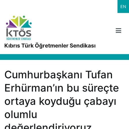
İçeriğe
EN
geç
Kıbrıs Türk Öğretmenler Sendikası
Cumhurbaşkanı Tufan
Erhürman’ın bu süreçte
ortaya koyduğu çabayı
olumlu
değerlendiriyoruz