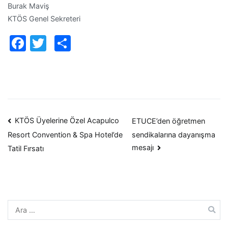
Burak Maviş
KTÖS Genel Sekreteri
Facebook
Twitter
Paylaş
Yazı
KTÖS Üyelerine Özel Acapulco
ETUCE’den öğretmen
sendikalarına dayanışma
Resort Convention & Spa Hotel’de
dolaşımı
mesajı
Tatil Fırsatı
Arama: