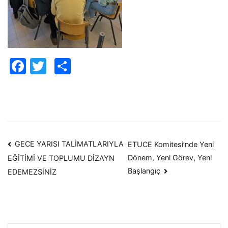
Facebook
Twitter
Paylaş
Yazı
GECE YARISI TALİMATLARIYLA
ETUCE Komitesi’nde Yeni
Dönem, Yeni Görev, Yeni
EĞİTİMİ VE TOPLUMU DİZAYN
dolaşımı
Başlangıç
EDEMEZSİNİZ