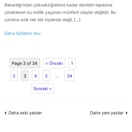
Bakanlığı’ndan yükseköğretime kadar devletin tepesine
çöreklenen bu kirlilik yaşanan münferit olaylar değildir. Bu
çürüme artık tek tek kişilerde değil, […]
Daha fazlasını oku
Page 3 of 34
« Önceki
1
2
3
4
5
…
34
Sonraki »
Yazı
Daha eski yazılar
Daha yeni yazılar
dolaşımı