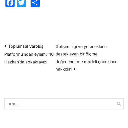
Facebook
Twitter
Paylaş
Yazı
Toplumsal Varoluş
Gelişim, ilgi ve yeteneklerini
destekleyen bir ölçme
Platformu’ndan eylem: 10
dolaşımı
değerlendirme modeli çocukların
Haziran’da sokaktayız!
hakkıdır!
Arama: