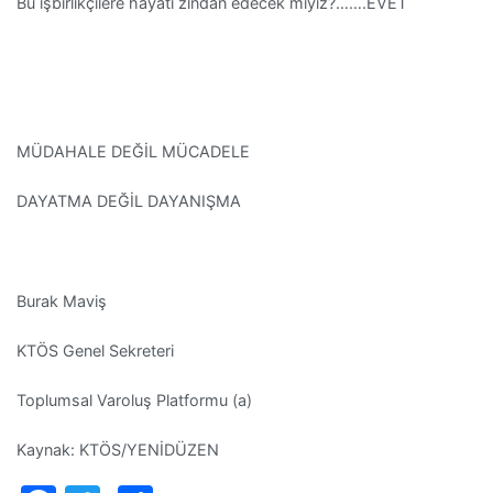
Bu işbirlikçilere hayatı zindan edecek miyiz?…….EVET
MÜDAHALE DEĞİL MÜCADELE
DAYATMA DEĞİL DAYANIŞMA
Burak Maviş
KTÖS Genel Sekreteri
Toplumsal Varoluş Platformu (a)
Kaynak: KTÖS/YENİDÜZEN