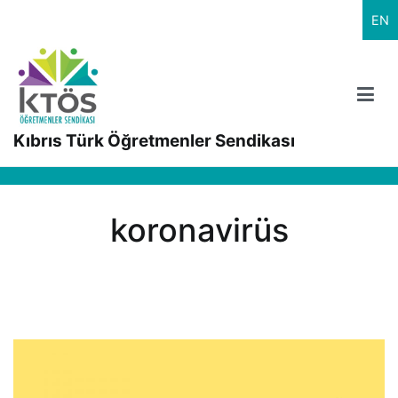
İçeriğe
EN
geç
Kıbrıs Türk Öğretmenler Sendikası
koronavirüs