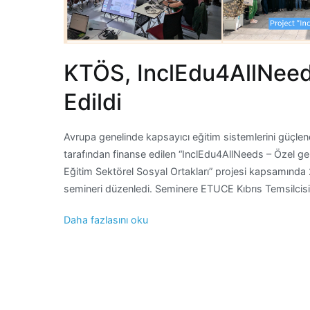
KTÖS, InclEdu4AllNeed
Edildi
Avrupa genelinde kapsayıcı eğitim sistemlerini güçle
tarafından finanse edilen “InclEdu4AllNeeds – Özel ger
Eğitim Sektörel Sosyal Ortakları” projesi kapsamında 2
semineri düzenledi. Seminere ETUCE Kıbrıs Temsilcis
Daha fazlasını oku