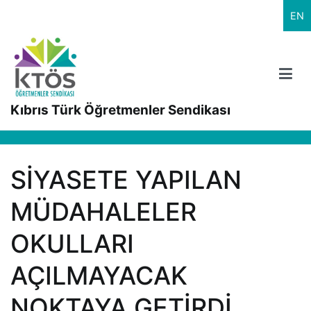
İçeriğe
EN
geç
Kıbrıs Türk Öğretmenler Sendikası
SİYASETE YAPILAN
MÜDAHALELER
OKULLARI
AÇILMAYACAK
NOKTAYA GETİRDİ