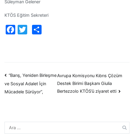
Süleyman Gelener
KTÖS Eğitim Sekreteri
Facebook
Twitter
Paylaş
Yazı
“Barış, Yeniden Birleşme
Avrupa Komisyonu Kıbrıs Çözüm
Destek Birimi Başkanı Giulia
ve Sosyal Adalet İçin
dolaşımı
Bertezzolo KTÖS’ü ziyaret etti
Mücadele Sürüyor”,
Arama: