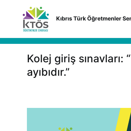
İçeriğe
geç
Kıbrıs Türk Öğretmenler Se
Kolej giriş sınavları:
ayıbıdır.”