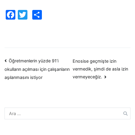
Facebook
Twitter
Paylaş
Yazı
Öğretmenlerin yüzde 91’i
Enosise geçmişte izin
vermedik, şimdi de asla izin
okulların açılması için çalışanların
dolaşımı
vermeyeceğiz.
aşılanmasını istiyor
Arama: