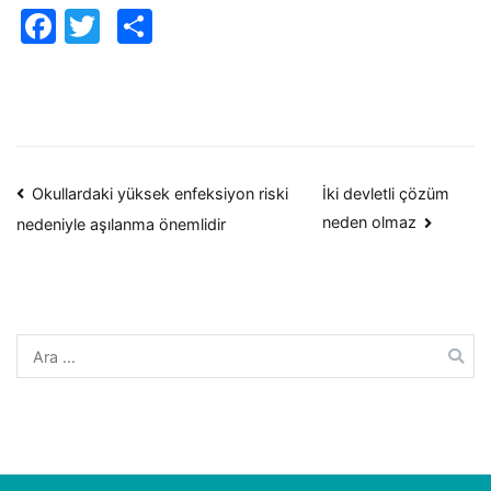
Facebook
Twitter
Paylaş
Yazı
Okullardaki yüksek enfeksiyon riski
İki devletli çözüm
neden olmaz
nedeniyle aşılanma önemlidir
dolaşımı
Arama: