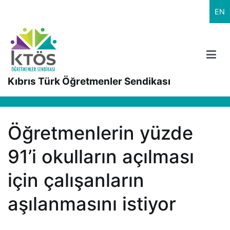
İçeriğe
EN
geç
Kıbrıs Türk Öğretmenler Sendikası
Öğretmenlerin yüzde
91’i okulların açılması
için çalışanların
aşılanmasını istiyor