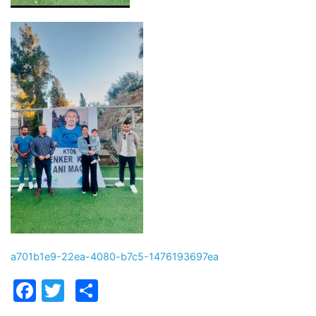
a701b1e9-22ea-4080-b7c5-1476193697ea
Facebook
Twitter
Paylaş