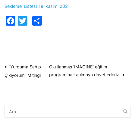
Bekleme_Listesi_18_kasım_2021
Facebook
Twitter
Paylaş
Yazı
“Yurduma Sahip
Okullarımızı ‘IMAGINE’ eğitim
programına katılmaya davet ederiz.
Çıkıyorum” Mitingi
dolaşımı
Arama: