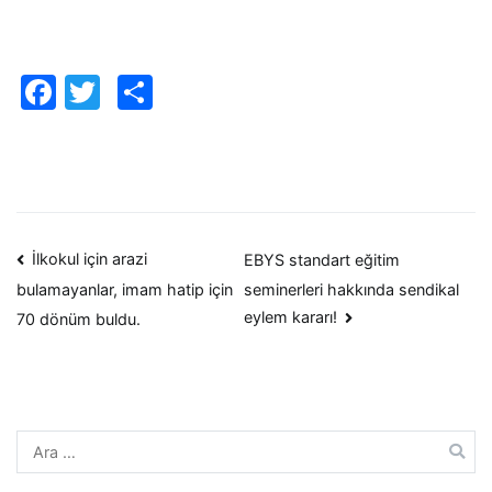
Facebook
Twitter
Paylaş
Yazı
İlkokul için arazi
EBYS standart eğitim
seminerleri hakkında sendikal
bulamayanlar, imam hatip için
dolaşımı
eylem kararı!
70 dönüm buldu.
Arama: