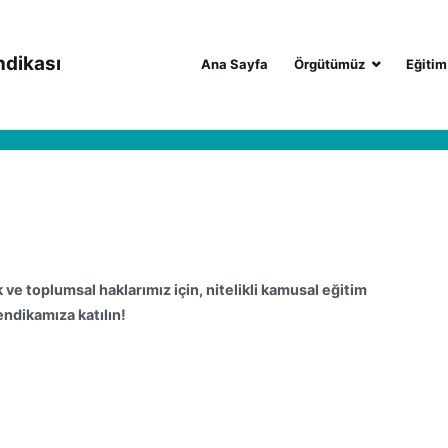
ndikası
Ana Sayfa
Örgütümüz
Eğitim
k ve toplumsal
haklarımız için, nitelikli kamusal eğitim
endikamıza katılın!