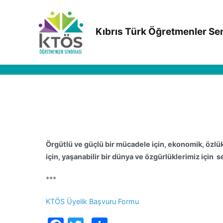
İçeriğe
geç
Kıbrıs Türk Öğretmenler Se
Örgütlü ve güçlü bir mücadele için, ekonomik, özlü
için, yaşanabilir bir dünya ve özgürlüklerimiz için
s
***
KTÖS Üyelik Başvuru Formu