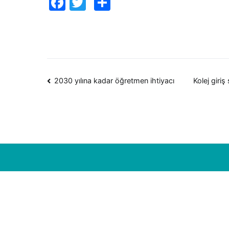
Facebook
Twitter
Paylaş
Yazı
2030 yılına kadar öğretmen ihtiyacı
Kolej giriş
dolaşımı