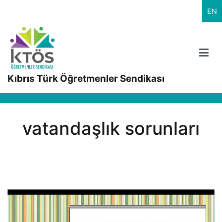
İçeriğe
EN
geç
Kıbrıs Türk Öğretmenler Sendikası
vatandaşlık sorunları