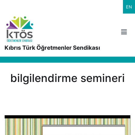
İçeriğe
EN
geç
Kıbrıs Türk Öğretmenler Sendikası
bilgilendirme semineri