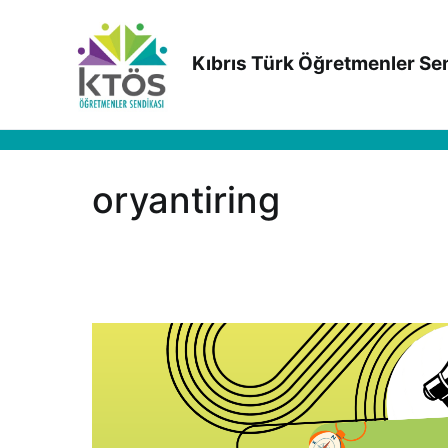
İçeriğe
geç
Kıbrıs Türk Öğretmenler Se
oryantiring