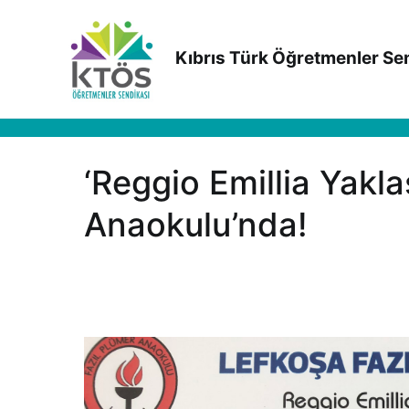
İçeriğe
geç
Kıbrıs Türk Öğretmenler Se
‘Reggio Emillia Yaklaş
Anaokulu’nda!