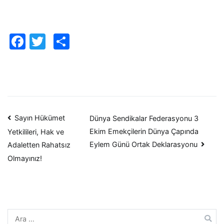
Facebook
Twitter
Paylaş
Yazı
Sayın Hükümet
Dünya Sendikalar Federasyonu 3
Ekim Emekçilerin Dünya Çapında
Yetkilileri, Hak ve
dolaşımı
Eylem Günü Ortak Deklarasyonu
Adaletten Rahatsız
Olmayınız!
Arama: