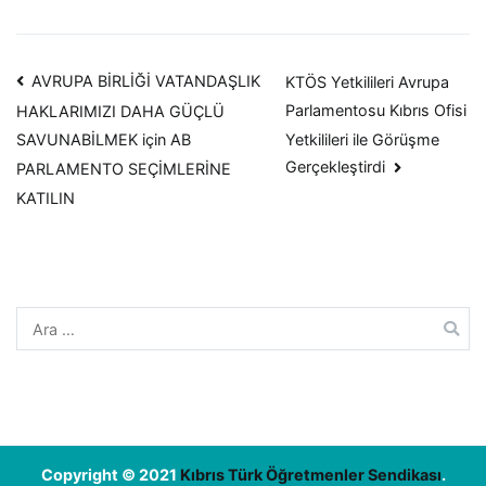
Yazı
AVRUPA BİRLİĞİ VATANDAŞLIK
KTÖS Yetkilileri Avrupa
Parlamentosu Kıbrıs Ofisi
HAKLARIMIZI DAHA GÜÇLÜ
dolaşımı
Yetkilileri ile Görüşme
SAVUNABİLMEK için AB
Gerçekleştirdi
PARLAMENTO SEÇİMLERİNE
KATILIN
Arama:
Copyright © 2021
Kıbrıs Türk Öğretmenler Sendikası
.