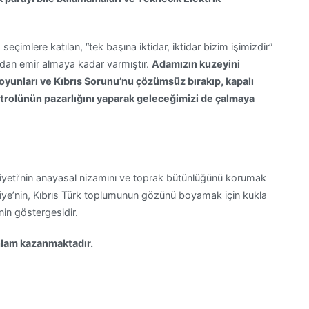
eçimlere katılan, “tek başına iktidar, iktidar bizim işimizdir”
ardan emir almaya kadar varmıştır.
Adamızın kuzeyini
oyunları ve Kıbrıs Sorunu’nu çözümsüz bırakıp, kapalı
petrolünün pazarlığını yaparak geleceğimizi de çalmaya
yeti’nin anayasal nizamını ve toprak bütünlüğünü korumak
iye’nin, Kıbrıs Türk toplumunun gözünü boyamak için kukla
nin göstergesidir.
anlam kazanmaktadır.