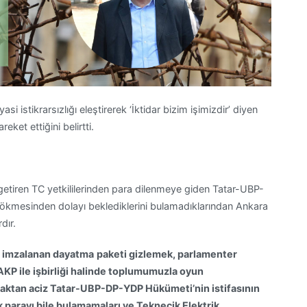
i istikrarsızlığı eleştirerek ‘İktidar bizim işimizdir’ diyen
ket ettiğini belirtti.
getiren TC yetkililerinden para dilenmeye giden Tatar-UBP-
ökmesinden dolayı beklediklerini bulamadıklarından Ankara
dır.
e imzalanan dayatma
paketi gizlemek, parlamenter
AKP ile işbirliği halinde toplumumuzla oyun
amaktan aciz Tatar-UBP-DP-YDP Hükümeti’nin istifasının
 parayı bile bulamamaları ve Teknecik Elektrik