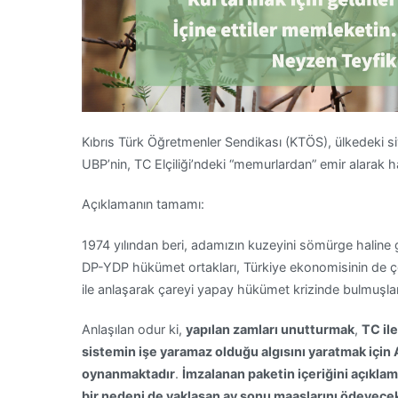
Kıbrıs Türk Öğretmenler Sendikası (KTÖS), ülkedeki siyas
UBP’nin, TC Elçiliği’ndeki “memurlardan” emir alarak hare
Açıklamanın tamamı:
1974 yılından beri, adamızın kuzeyini sömürge haline 
DP-YDP hükümet ortakları, Türkiye ekonomisinin de ç
ile anlaşarak çareyi yapay hükümet krizinde bulmuşlar
Anlaşılan odur ki,
yapılan zamları unutturmak
,
TC il
sistemin işe yaramaz olduğu algısını yaratmak için 
oynanmaktadır
.
İmzalanan paketin içeriğini açıkl
bir nedeni de yaklaşan ay sonu maaşlarını ödeyecek