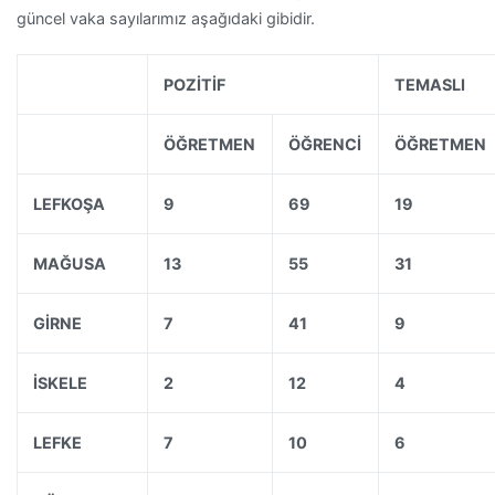
güncel vaka sayılarımız aşağıdaki gibidir.
POZİTİF
TEMASLI
ÖĞRETMEN
ÖĞRENCİ
ÖĞRETMEN
LEFKOŞA
9
69
19
MAĞUSA
13
55
31
GİRNE
7
41
9
İSKELE
2
12
4
LEFKE
7
10
6