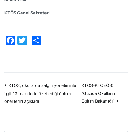
KTÖS Genel Sekreteri
Facebook
Twitter
Paylaş
Yazı
KTÖS, okullarda salgın yönetimi ile
KTÖS-KTOEÖS:
“Güzide Okulların
ilgili 13 maddede özetlediği önlem
dolaşımı
Eğitim Bakanlığı”
önerilerini açıkladı