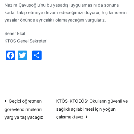
Nazım Çavuşoğlu’nu bu yasadışı uygulamasını da sonuna
kadar takip etmeye devam edeceğimizi duyurur, hiç kimsenin
yasalar önünde ayrıcalıklı olamayacağını vurgularız.
Şener Elcil
KTÖS Genel Sekreteri
Facebook
Twitter
Paylaş
Yazı
Geçici öğretmen
KTÖS-KTOEÖS: Okulların güvenli ve
sağlıklı açılabilmesi için yoğun
görevlendirmelerini
dolaşımı
çalışmaktayız
yargıya taşıyacağız