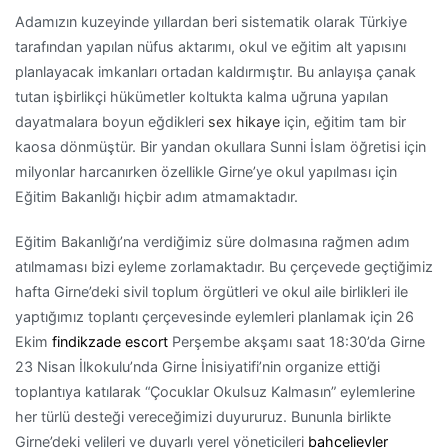
Adamızın kuzeyinde yıllardan beri sistematik olarak Türkiye
tarafından yapılan nüfus aktarımı, okul ve eğitim alt yapısını
planlayacak imkanları ortadan kaldırmıştır. Bu anlayışa çanak
tutan işbirlikçi hükümetler koltukta kalma uğruna yapılan
dayatmalara boyun eğdikleri
sex hikaye
için, eğitim tam bir
kaosa dönmüştür. Bir yandan okullara Sunni İslam öğretisi için
milyonlar harcanırken özellikle Girne’ye okul yapılması için
Eğitim Bakanlığı hiçbir adım atmamaktadır.
Eğitim Bakanlığı’na verdiğimiz süre dolmasına rağmen adım
atılmaması bizi eyleme zorlamaktadır. Bu çerçevede geçtiğimiz
hafta Girne’deki sivil toplum örgütleri ve okul aile birlikleri ile
yaptığımız toplantı çerçevesinde eylemleri planlamak için 26
Ekim
findikzade escort
Perşembe akşamı saat 18:30’da Girne
23 Nisan İlkokulu’nda Girne İnisiyatifi’nin organize ettiği
toplantıya katılarak “Çocuklar Okulsuz Kalmasın” eylemlerine
her türlü desteği vereceğimizi duyururuz. Bununla birlikte
Girne’deki velileri ve duyarlı yerel yöneticileri
bahcelievler