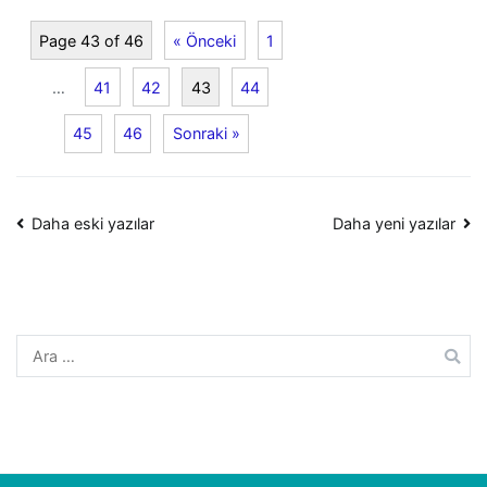
Page 43 of 46
« Önceki
1
…
41
42
43
44
45
46
Sonraki »
Yazı
Daha eski yazılar
Daha yeni yazılar
dolaşımı
Arama: