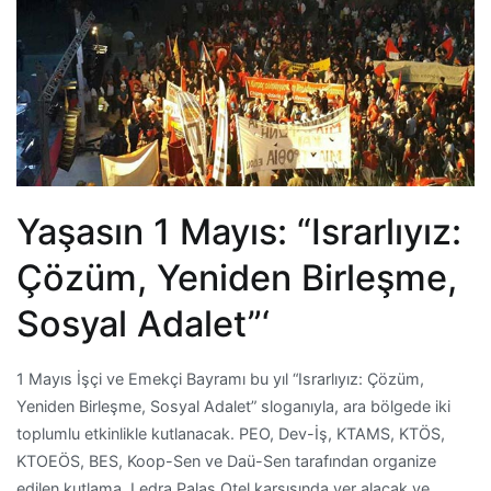
Yaşasın 1 Mayıs: “Israrlıyız:
Çözüm, Yeniden Birleşme,
Sosyal Adalet”‘
1 Mayıs İşçi ve Emekçi Bayramı bu yıl “Israrlıyız: Çözüm,
Yeniden Birleşme, Sosyal Adalet” sloganıyla, ara bölgede iki
toplumlu etkinlikle kutlanacak. PEO, Dev-İş, KTAMS, KTÖS,
KTOEÖS, BES, Koop-Sen ve Daü-Sen tarafından organize
edilen kutlama, Ledra Palas Otel karşısında yer alacak ve