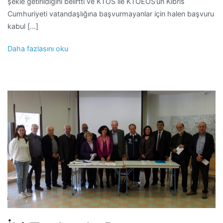
şekle getirildiğini belirtti ve KTÖS ile KTOEÖS’ün Kıbrıs
Cumhuriyeti vatandaşlığına başvurmayanlar için halen başvuru
kabul […]
Daha fazlasını oku