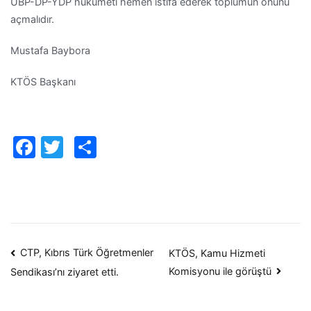
UBP-DP-YDP hükümeti hemen istifa ederek toplumun önünü
açmalıdır.
Mustafa Baybora
KTÖS Başkanı
Facebook
Twitter
Paylaş
Yazı
CTP, Kıbrıs Türk Öğretmenler
KTÖS, Kamu Hizmeti
Komisyonu ile görüştü
Sendikası’nı ziyaret etti.
dolaşımı