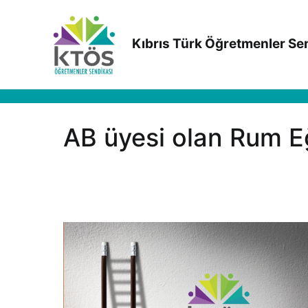
İçeriğe
geç
Kıbrıs Türk Öğretmenler Se
AB üyesi olan Rum Eğ