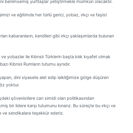
rini benimsemiş yurttaşlar yetiştirmekle mümkün olacaktır.
i ve eğitimde her türlü gerici, yobaz, ırkçı ve faşist
arları kabaranların, kendileri gibi ırkçı yaklaşımlarda bulunan
ve yobazlar ile Kıbrıslı Türklerin başta kılık kıyafet olmak
 bazı Kıbrıslı Rumların tutumu aynıdır.
yapan, dini siyasete alet edip laikliğimize gölge düşüren
söz yoktur.
zeydeki şövenistlere can simidi olan politikasından
miş bir lidere karşı tutumunu kınarız. Bu süreçte bu ırkçı ve
e ve sendikalara teşekkür ederiz.