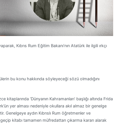
rak, Kıbrıs Rum Eğitim Bakanı’nın Atatürk ile ilgili ırkçı
çülerin bu konu hakkında söyleyeceği sözü olmadığını
ilizce kitaplarında ‘Dünyanın Kahramanları’ başlığı altında Frida
rk’ün yer alması nedeniyle okullara akıl almaz bir genelge
iştir. Genelgeye aydın Kıbrıslı Rum öğretmenler ve
zgeçip kitabı tamamen müfredattan çıkarma kararı alarak