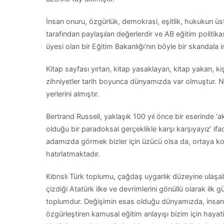
İnsan onuru, özgürlük, demokrasi, eşitlik, hukukun üst
tarafından paylaşılan değerlerdir ve AB eğitim politik
üyesi olan bir Eğitim Bakanlığı’nın böyle bir skandala 
Kitap sayfası yırtan, kitap yasaklayan, kitap yakan, kiş
zihniyetler tarih boyunca dünyamızda var olmuştur. Ne
yerlerini almıştır.
Bertrand Russell, yaklaşık 100 yıl önce bir eserinde ‘
olduğu bir paradoksal gerçeklikle karşı karşıyayız’ ifad
adamızda görmek bizler için üzücü olsa da, ortaya 
hatırlatmaktadır.
Kıbrıslı Türk toplumu, çağdaş uygarlık düzeyine ulaşab
çizdiği Atatürk ilke ve devrimlerini gönüllü olarak ilk 
toplumdur. Değişimin esas olduğu dünyamızda, insanlığ
özgürleştiren kamusal eğitim anlayışı bizim için hayat