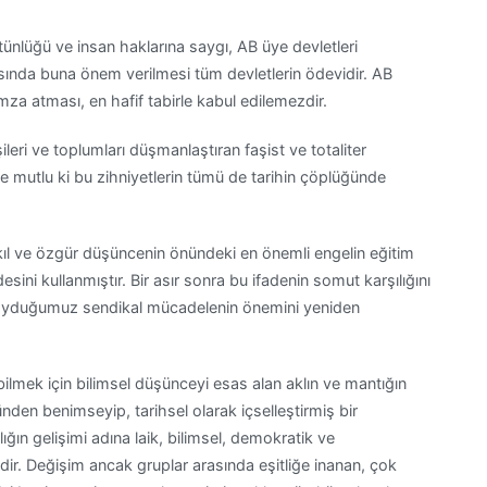
ünlüğü ve insan haklarına saygı, AB üye devletleri
asında buna önem verilmesi tüm devletlerin ödevidir. AB
imza atması, en hafif tabirle kabul edilemezdir.
ileri ve toplumları düşmanlaştıran faşist ve totaliter
 mutlu ki bu zihniyetlerin tümü de tarihin çöplüğünde
akıl ve özgür düşüncenin önündeki en önemli engelin eğitim
esini kullanmıştır. Bir asır sonra bu ifadenin somut karşılığını
koyduğumuz sendikal mücadelenin önemini yeniden
ilmek için bilimsel düşünceyi esas alan aklın ve mantığın
günden benimseyip, tarihsel olarak içselleştirmiş bir
ın gelişimi adına laik, bilimsel, demokratik ve
idir. Değişim ancak gruplar arasında eşitliğe inanan, çok