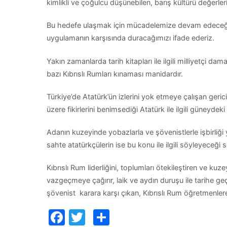
kimlikli ve çoğulcu düşünebilen, barış kültürü değerle
Bu hedefe ulaşmak için mücadelemize devam edeceğimiz
uygulamanın karşısında duracağımızı ifade ederiz.
Yakın zamanlarda tarih kitapları ile ilgili milliyetçi dam
bazı Kıbrıslı Rumları kınaması manidardır.
Türkiye’de Atatürk’ün izlerini yok etmeye çalışan gerici 
üzere fikirlerini benimsediği Atatürk ile ilgili güneydeki
Adanın kuzeyinde yobazlarla ve şövenistlerle işbirliği 
sahte atatürkçülerin ise bu konu ile ilgili söyleyeceği 
Kıbrıslı Rum liderliğini, toplumları ötekileştiren ve ku
vazgeçmeye çağırır, laik ve aydın duruşu ile tarihe geç
şövenist karara karşı çıkan, Kıbrıslı Rum öğretmenler
Facebook
Twitter
Paylaş