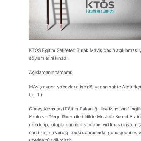
KTÖS Eğitim Sekreteri Burak Maviş basın açıklaması yapa
söylemlerini kınadı.
Açıklamanın tamamı:
MAviş ayrıca yobazlarla işbiriği yapan sahte Atatürk
belirtti.
Güney Kıbrıs’taki Eğitim Bakanlığı, lise ikinci sınıf İng
Kahlo ve Diego Rivera ile birlikte Mustafa Kemal Atatü
gönderip, kitaplardan ilgili sayfanın yırtılmasını istem
sendikaların verdiği tepki sonrasında, genelgeden va
üzerine tüy dikmiştir.