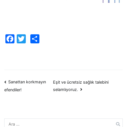
Facebook
Twitter
Paylaş
Yazı
Sanattan korkmayın
Eşit ve ücretsiz sağlık talebini
selamlıyoruz.
efendiler!
dolaşımı
Arama: