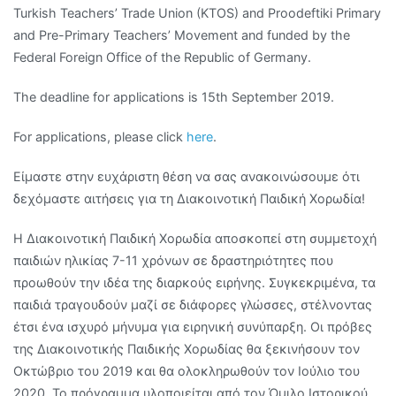
Turkish Teachers’ Trade Union (KTOS) and Proodeftiki Primary
and Pre-Primary Teachers’ Movement and funded by the
Federal Foreign Office of the Republic of Germany.
The deadline for applications is 15th September 2019.
For applications, please click
here
.
Είμαστε στην ευχάριστη θέση να σας ανακοινώσουμε ότι
δεχόμαστε αιτήσεις για τη Διακοινοτική Παιδική Χορωδία!
Η Διακοινοτική Παιδική Χορωδία αποσκοπεί στη συμμετοχή
παιδιών ηλικίας 7-11 χρόνων σε δραστηριότητες που
προωθούν την ιδέα της διαρκούς ειρήνης. Συγκεκριμένα, τα
παιδιά τραγουδούν μαζί σε διάφορες γλώσσες, στέλνοντας
έτσι ένα ισχυρό μήνυμα για ειρηνική συνύπαρξη. Οι πρόβες
της Διακοινοτικής Παιδικής Χορωδίας θα ξεκινήσουν τον
Οκτώβριο του 2019 και θα ολοκληρωθούν τον Ιούλιο του
2020. Το πρόγραμμα υλοποιείται από τον Όμιλο Ιστορικού