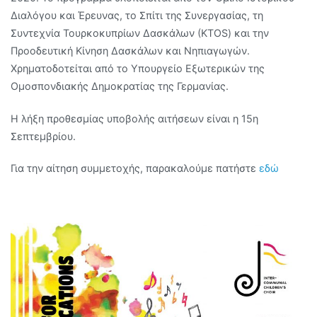
Διαλόγου και Έρευνας, το Σπίτι της Συνεργασίας, τη
Συντεχνία Τουρκοκυπρίων Δασκάλων (ΚΤΟS) και την
Προοδευτική Κίνηση Δασκάλων και Νηπιαγωγών.
Χρηματοδοτείται από το Υπουργείο Εξωτερικών της
Ομοσπονδιακής Δημοκρατίας της Γερμανίας.
Η λήξη προθεσμίας υποβολής αιτήσεων είναι η 15η
Σεπτεμβρίου.
Για την αίτηση συμμετοχής, παρακαλούμε πατήστε
εδώ