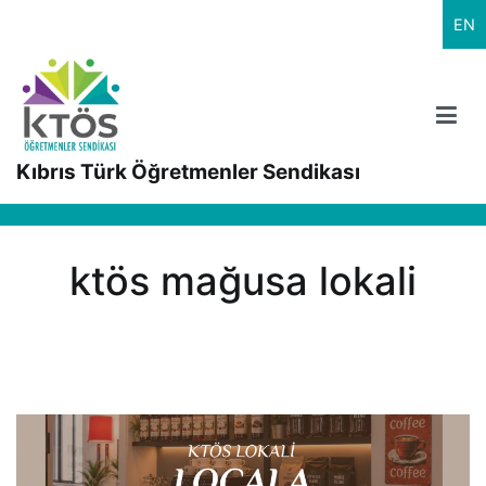
İçeriğe
EN
geç
Kıbrıs Türk Öğretmenler Sendikası
ktös mağusa lokali