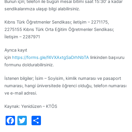
Bunun için; telefon ile bugün mesai bitimi saat 15:30’ a kadar
sendikalarımıza ulaşıp bilgi alabilirsiniz.
Kıbrıs Türk Öğretmenler Sendikası; iletişim – 2271175,
2275155 Kıbrıs Türk Orta Eğitim Öğretmenler Sendikası;
İletişim – 2287971
Ayrıca kayıt
için
https://forms.gle/f4VXAxtgSaDrhNbTA
linkinden başvuru
formunu doldurabilirsiniz.
İstenen bilgiler; İsim – Soyisim, kimlik numarası ve pasaport
numarası, hangi üniversitede öğrenci olduğu, telefon numarası
ve e-mail adresi.
Kaynak: Yenidüzen – KTÖS
Facebook
Twitter
Paylaş