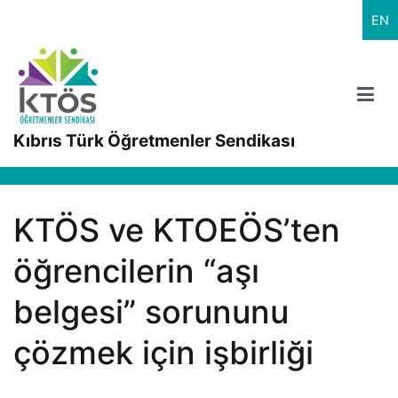
İçeriğe
EN
geç
Kıbrıs Türk Öğretmenler Sendikası
KTÖS ve KTOEÖS’ten
öğrencilerin “aşı
belgesi” sorununu
çözmek için işbirliği