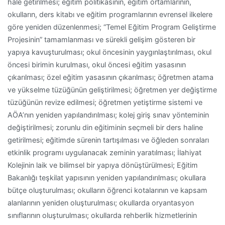
hale getirilmesi; eğitim politikasının, eğitim ortamlarının,
okulların, ders kitabı ve eğitim programlarının evrensel ilkelere
göre yeniden düzenlenmesi; “Temel Eğitim Program Geliştirme
Projesinin” tamamlanması ve sürekli gelişim gösteren bir
yapıya kavuşturulması; okul öncesinin yaygınlaştırılması, okul
öncesi birimin kurulması, okul öncesi eğitim yasasının
çıkarılması; özel eğitim yasasının çıkarılması; öğretmen atama
ve yükselme tüzüğünün geliştirilmesi; öğretmen yer değiştirme
tüzüğünün revize edilmesi; öğretmen yetiştirme sistemi ve
AÖA’nın yeniden yapılandırılması; kolej giriş sınav yönteminin
değiştirilmesi; zorunlu din eğitiminin seçmeli bir ders haline
getirilmesi; eğitimde sürenin tartışılması ve öğleden sonraları
etkinlik programı uygulanacak zeminin yaratılması; İlahiyat
Kolejinin laik ve bilimsel bir yapıya dönüştürülmesi; Eğitim
Bakanlığı teşkilat yapısının yeniden yapılandırılması; okullara
bütçe oluşturulması; okulların öğrenci kotalarının ve kapsam
alanlarının yeniden oluşturulması; okullarda oryantasyon
sınıflarının oluşturulması; okullarda rehberlik hizmetlerinin