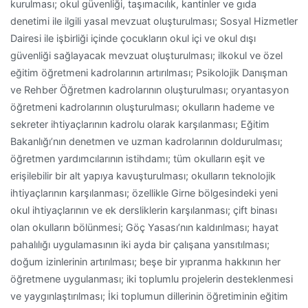
kurulması; okul güvenliği, taşımacılık, kantinler ve gıda
denetimi ile ilgili yasal mevzuat oluşturulması; Sosyal Hizmetler
Dairesi ile işbirliği içinde çocukların okul içi ve okul dışı
güvenliği sağlayacak mevzuat oluşturulması; ilkokul ve özel
eğitim öğretmeni kadrolarının artırılması; Psikolojik Danışman
ve Rehber Öğretmen kadrolarının oluşturulması; oryantasyon
öğretmeni kadrolarının oluşturulması; okulların hademe ve
sekreter ihtiyaçlarının kadrolu olarak karşılanması; Eğitim
Bakanlığı’nın denetmen ve uzman kadrolarının doldurulması;
öğretmen yardımcılarının istihdamı; tüm okulların eşit ve
erişilebilir bir alt yapıya kavuşturulması; okulların teknolojik
ihtiyaçlarının karşılanması; özellikle Girne bölgesindeki yeni
okul ihtiyaçlarının ve ek dersliklerin karşılanması; çift binası
olan okulların bölünmesi; Göç Yasası’nın kaldırılması; hayat
pahalılığı uygulamasının iki ayda bir çalışana yansıtılması;
doğum izinlerinin artırılması; beşe bir yıpranma hakkının her
öğretmene uygulanması; iki toplumlu projelerin desteklenmesi
ve yaygınlaştırılması; İki toplumun dillerinin öğretiminin eğitim